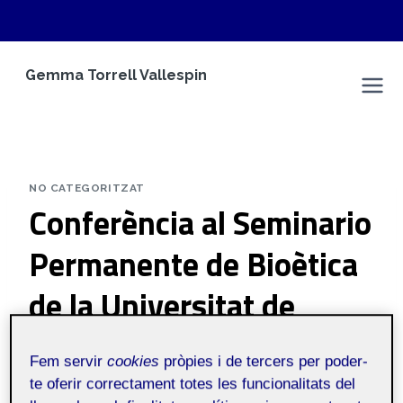
Vés
Gemma Torrell Vallespin
al
Espai Personal
contingut
NO CATEGORITZAT
Conferència al Seminario
Permanente de Bioètica
de la Universitat de
València
Fem servir
cookies
pròpies i de tercers per poder-
te oferir correctament totes les funcionalitats del
Per
Gemma Torrell Vallespin
1 abril, 2025