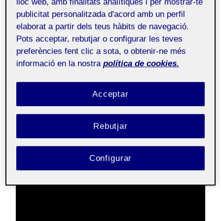
lloc web, amb finalitats analítiques i per mostrar-te
publicitat personalitzada d'acord amb un perfil
elaborat a partir dels teus hàbits de navegació.
Tutoria Doctorat
Públic
Pots acceptar, rebutjar o configurar les teves
en Salut i Psicologia
preferències fent clic a sota, o obtenir-ne més
informació en la nostra
política de cookies.
Presentació presencial del projecte de tesis al
Seminario Permanente de Bioètica de la
Acceptar
Universitat de València
el 22 de març de 2025 on
vaig tenir la oportunitat de posar el treball realitzat
Rebutjar
fins al moment en comú amb professionals de
l’àmbit de la medicina, infermeria, filosofia,
educació i ciutadania.
Configurar