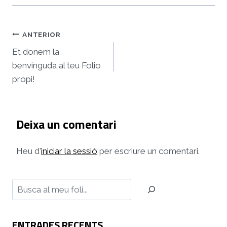
Navegació
ANTERIOR
d'entrades
Et donem la
benvinguda al teu Folio
propi!
Deixa un comentari
Heu d'
iniciar la sessió
per escriure un comentari.
Cerca
ENTRADES RECENTS