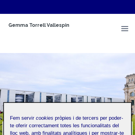
Vés
Gemma Torrell Vallespin
al
Espai Personal
contingut
Fem servir
cookies
pròpies i de tercers per poder-
te oferir correctament totes les funcionalitats del
CONTINGUT AUTO GENERAT
lloc web, amb finalitats analítiques i per mostrar-te