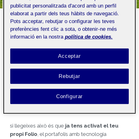
Et donem la benvinguda
publicitat personalitzada d'acord amb un perfil
elaborat a partir dels teus hàbits de navegació.
al teu Folio propi!
Pots acceptar, rebutjar o configurar les teves
preferències fent clic a sota, o obtenir-ne més
Per
Folio
8 setembre, 2022
informació en la nostra
política de cookies.
Acceptar
Públic
Rebutjar
(
Aquesta publicació s’ha generat
automàticament i la pot veure tothom)
Configurar
Hola!
si llegeixes això és que
ja tens activat el teu
propi Folio
, el portafolis amb tecnologia